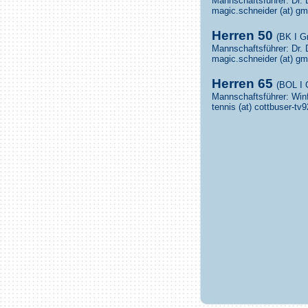
Mannschaftsführer: Dr. 
magic.schneider (at) g
Herren 50
(BK I G
Mannschaftsführer: Dr. 
magic.schneider (at) g
Herren 65
(BOL I 
Mannschaftsführer: Winf
tennis (at) cottbuser-tv