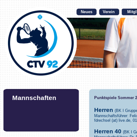
Neues
Verein
Mitgl
Mannschaften
Punktspiele Sommer 
Herren
(BK I Gruppe
Mannschaftsführer: Fel
fdrechsel (at) live.de, 
Herren 40
(BK I G